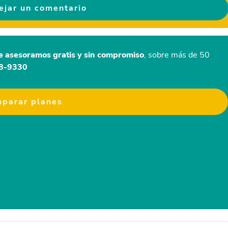
ejar un comentario
e asesoramos gratis y sin compromiso
, sobre más de 50
48-9330
parar planes