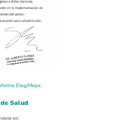
aforma ElegiMejor.
 de Salud
rviene en: