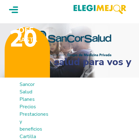
%
20
OFF
HASTA
Planes de salud para vos y
tu familia
Sancor
Salud
Planes
Precios
Prestaciones
y
beneficios
Cartilla