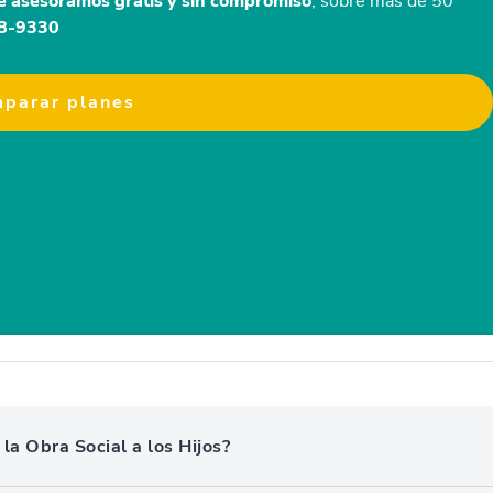
e asesoramos gratis y sin compromiso
, sobre más de 50
48-9330
parar planes
a Obra Social a los Hijos?