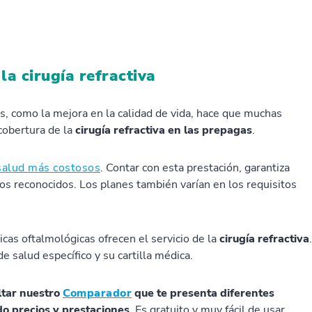
la cirugía refractiva
 como la mejora en la calidad de vida, hace que muchas
cobertura de la
cirugía refractiva en las prepagas
.
salud más costosos
. Contar con esta prestación, garantiza
os reconocidos. Los planes también varían en los requisitos
icas oftalmológicas ofrecen el servicio de la
cirugía refractiva
.
e salud específico y su cartilla médica.
ltar nuestro
Comparador
que te presenta diferentes
do precios y prestaciones
. Es gratuito y muy fácil de usar.