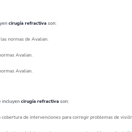
uyen
cirugía refractiva
son:
n las normas de Avalian.
 normas Avalian.
 normas Avalian.
 incluyen
cirugía refractiva
son:
on cobertura de intervenciones para corregir problemas de visión