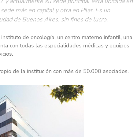
 y actualmente su sede principal está ubicada en
sede más en capital y otra en Pilar. Es un
iudad de Buenos Aires, sin fines de lucro.
 instituto de oncología, un centro materno infantil, una
enta con todas las especialidades médicas y equipos
icios.
opio de la institución con más de 50.000 asociados.