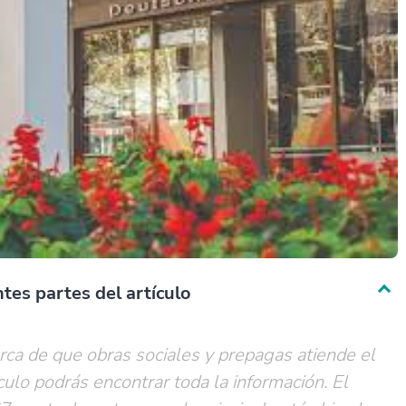
tes partes del artículo
rca de que obras sociales y prepagas atiende el
culo podrás encontrar toda la información. El