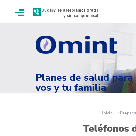
Dudas? Te asesoramos gratis
y sin compromiso!
Planes de salud para
vos y tu familia
Inicio
Prepag
Teléfonos 